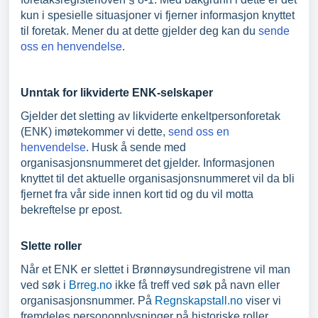
kun i spesielle situasjoner vi fjerner informasjon knyttet
til foretak. Mener du at dette gjelder deg kan du
sende
oss en henvendelse
.
Unntak for likviderte ENK-selskaper
Gjelder det sletting av likviderte enkeltpersonforetak
(ENK) imøtekommer vi dette,
send oss en
henvendelse
. Husk å sende med
organisasjonsnummeret det gjelder. Informasjonen
knyttet til det aktuelle organisasjonsnummeret vil da bli
fjernet fra vår side innen kort tid og du vil motta
bekreftelse pr epost.
Slette roller
Når et ENK er slettet i Brønnøysundregistrene vil man
ved søk i
Brreg.no
ikke få treff ved søk på navn eller
organisasjonsnummer. På
Regnskapstall.no
viser vi
fremdeles personopplysninger på historiske roller.