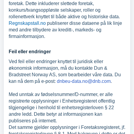
foretak. Dette inkluderer slettede foretak,
konkurs/tvangsoppløste selskaper, roller og
rollenettverk knyttet til både aktive og historiske data.
Regnskapstall.no
publiserer disse dataene på lik linje
med andre tilbydere av kreditt-, markeds- og
firmainformasjon.
Feil eller endringer
Ved feil eller endringer knyttet til juridisk eller
økonomisk informasjon, må du kontakte Dun &
Bradstreet Norway AS, som bearbeider våre data. Du
kan nå dem på e-post:
dnbeu-data.no@dnb.com
.
Med unntak av fødselsnummer/D-nummer, er alle
registrerte opplysninger i Enhetsregisteret offentlig
tilgjengelige i henhold til enhetsregisterloven § 22
andre ledd. Dette betyr at informasjonen kan
publiseres på internett.
Det samme gjelder opplysninger i Foretaksregisteret, jf.
foretaksregisterloven § 8-1. Med bakgrunn i dette er det