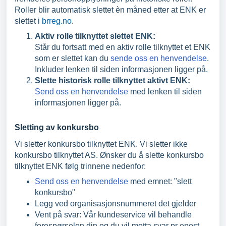
Roller blir automatisk slettet èn måned etter at ENK er
slettet i
brreg.no
.
Aktiv rolle tilknyttet slettet ENK:
Står du fortsatt med en aktiv rolle tilknyttet et ENK
som er slettet kan du
sende oss en henvendelse
.
Inkluder lenken til siden informasjonen ligger på.
Slette historisk rolle tilknyttet aktivt ENK:
Send oss en henvendelse
med lenken til siden
informasjonen ligger på.
Sletting av konkursbo
Vi sletter konkursbo tilknyttet ENK. Vi sletter ikke
konkursbo tilknyttet AS. Ønsker du å slette konkursbo
tilknyttet ENK følg trinnene nedenfor:
Send oss en henvendelse
med emnet: "slett
konkursbo"
Legg ved organisasjonsnummeret det gjelder
Vent på svar: Vår kundeservice vil behandle
forespørselen din og du vil motta svar pr epost