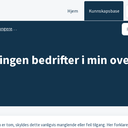
Hjem
Kunnskapsbase
er Min Bedrift
 ingen bedrifter i min ov
 er tom, skyldes dette vanligvis manglende eller feil tilgang. Her forklare