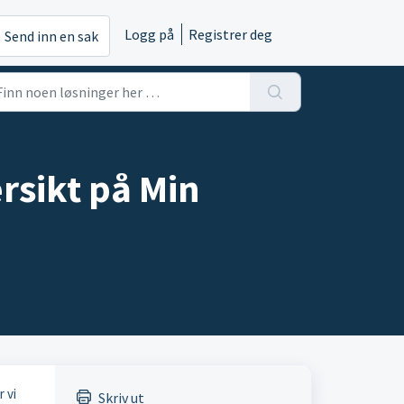
Logg på
Registrer deg
Send inn en sak
ersikt på Min
r vi
Skriv ut