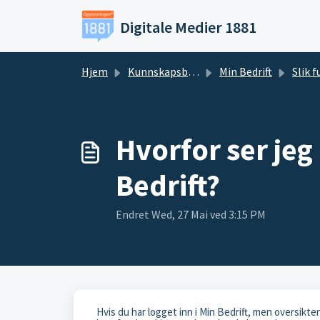
Gå til hovedinnhold
Digitale Medier 1881
Hjem
Kunnskapsbase
Min Bedrift
Slik funger
Hvorfor ser jeg
Bedrift?
Endret Wed, 27 Mai ved 3:15 PM
Hvis du har logget inn i Min Bedrift, men oversikten